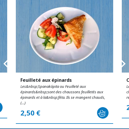
Feuilleté aux épinards
C
Les&nbsp;Spanakópita ou Feuilleté aux
L
épinards&nbsp;sont des chaussons feuilletés aux
c
épinards et à la&nbsp;féta. Ils se mangent chauds,
r
(…)
2,50 €