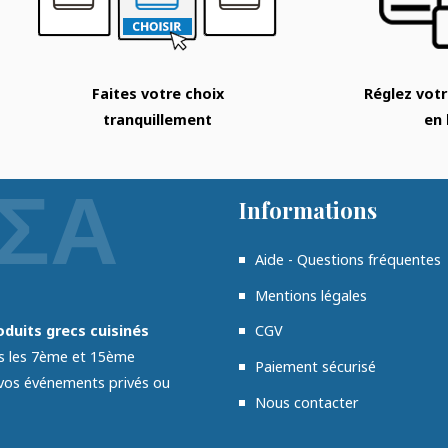
Faites votre choix
Réglez vo
tranquillement
en 
Informations
Aide - Questions fréquentes
Mentions légales
CGV
duits grecs cuisinés
ns les 7ème et 15ème
Paiement sécurisé
 vos événements privés ou
Nous contacter