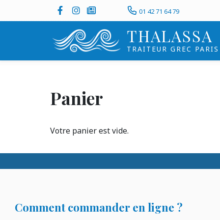
Aller
Social
Tel
Facebook
Instagram
Dans la presse
01 42 71 64 79
au
top
THALASSA
contenu
header
principal
TRAITEUR GREC PARIS
Panier
Votre panier est vide.
Comment commander en ligne ?