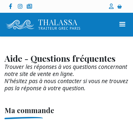
Menu
Aller
Social
Facebook
Instagram
Dans la presse
Se con
au
utilisate
contenu
THALASSA
principal
TRAITEUR GREC PARIS
Aide - Questions fréquentes
Trouver les réponses à vos questions concernant
notre site de vente en ligne.
N'hésitez pas à nous contacter si vous ne trouvez
pas la réponse à votre question.
Ma commande