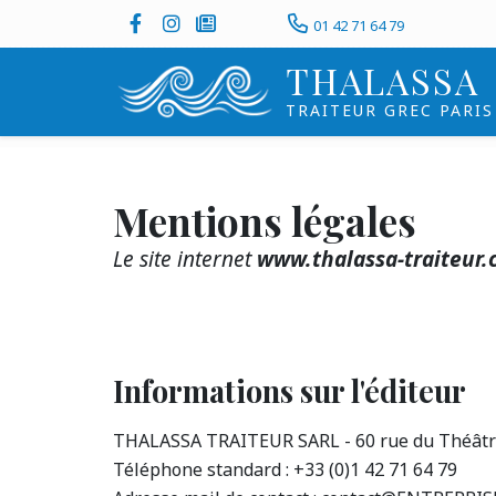
Aller
Social
Tel
Facebook
Instagram
Dans la presse
01 42 71 64 79
au
top
THALASSA
contenu
header
principal
TRAITEUR GREC PARIS
Mentions légales
Le site internet
www.thalassa-traiteur
Informations sur l'éditeur
THALASSA TRAITEUR SARL - 60 rue du Théâtre
Téléphone standard : +33 (0)1 42 71 64 79