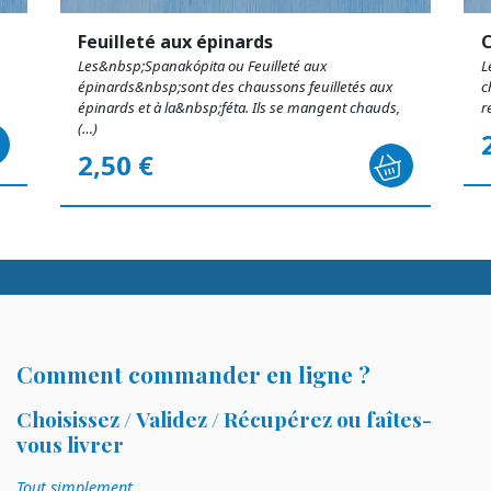
Feuilleté aux épinards
C
Les&nbsp;Spanakópita ou Feuilleté aux
L
épinards&nbsp;sont des chaussons feuilletés aux
c
épinards et à la&nbsp;féta. Ils se mangent chauds,
r
(…)
2,50 €
Comment commander en ligne ?
Choisissez / Validez / Récupérez ou faîtes-
vous livrer
Tout simplement